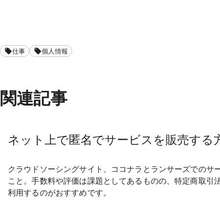
仕事
個人情報
関連記事
ネット上で
匿名で
サービスを
販売する
クラウドソーシングサイト、
ココナラと
ランサーズでの
サ
こと。
手数料や
評価は
課題と
してある
ものの、
特定商取引
利用するのが
おすすめです。