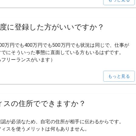
度に
登録した方が
いいですか？
00万円でも
400万円でも
500万円でも
状況は
同じで、
仕事が
すでに
そういった
事態に
直面している
方も
いるはずです。
る
フリーランスが
います）
もっと見る
ィスの
住所で
できますか？
確認が
必須な
ため、
自宅の
住所が
相手に
伝わるからです。
フィスを
使う
メリットは
何も
ありません。