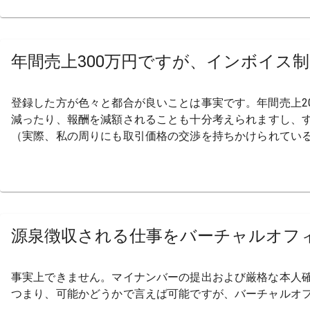
年間売上300万円ですが、
インボイス制
登録した方が
色々と
都合が
良い
ことは
事実です。
年間売上2
減ったり、
報酬を
減額される
ことも
十分
考えられますし、
（実際、
私の
周りにも
取引価格の
交渉を
持ちかけられてい
源泉徴収される
仕事を
バーチャルオフ
事実上できません。
マイナンバーの
提出および
厳格な本人
つまり、
可能か
どうかで
言えば
可能ですが、
バーチャルオ