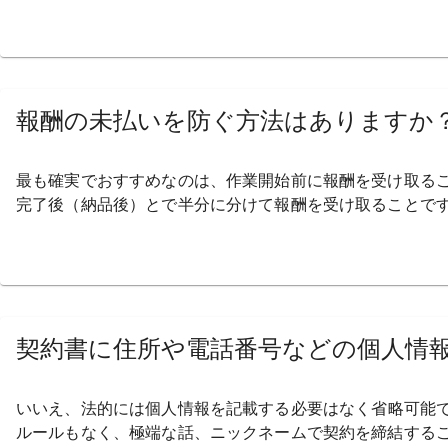
報酬の
未払いを
防ぐ方法は
ありますか
最も
確実で
おすすめなのは、
作業開始前に
報酬を
受け取る
完了後
（納品後）とで
半分に
分けて
報酬を
受け取る
ことで
契約書に
住所や
電話番号などの
個人情
いいえ、
法的には
個人情報を
記載する
必要は
なく
省略可能
ルールもなく、
極端な
話、
ニックネームで
契約を
締結する