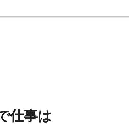
で
仕事は