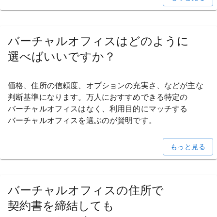
バーチャルオフィスは
どのように
選べばいいですか？
価格、
住所の
信頼度、
オプションの
充実さ、
などが
主な
判断基準に
なります。
万人に
おすすめできる
特定の
バーチャルオフィスは
なく、
利用目的に
マッチする
バーチャルオフィスを
選ぶのが
賢明です。
もっと見る
バーチャルオフィスの
住所で
契約書を
締結しても