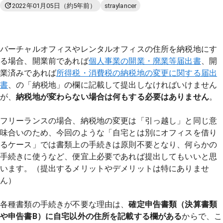
2022年01月05日
（約5年前）
straylancer
バーチャルオフィスやレンタルオフィスの住所を納税地にす
る場合、開業前であれば
個人事業の開業・廃業等届出書
、開
業済みであれば
所得税・消費税の納税地の変更に関する届出
書
、の「納税地」の欄に記載して提出しなければいけません
が、
納税地が変わらない場合は何もする必要はありません
。
フリーランスの場合、納税地の変更は「引っ越し」と同じ意
味合いのため、今回のような「自宅とは別にオフィスを借り
るケース」では書類上の手続きは原則不要となり、何らかの
手続きに使うなど、便宜上必要であれば提出してもいいと思
います。（提出するメリットやデメリットは特にありませ
ん）
各種書類の手続きが不要な理由は、
確定申告書類（決算書類
や申告書B）に自宅以外の住所を記載する欄がある
からで、こ