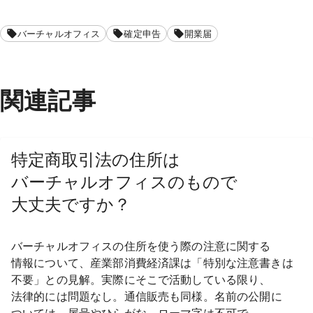
バーチャルオフィス
確定申告
開業届
関連記事
特定商取引法の
住所は
バーチャルオフィスの
もので
大丈夫ですか？
バーチャルオフィスの
住所を
使う際の
注意に
関する
情報に
ついて、
産業部
消費経済課は
「特別な
注意書きは
不要」との
見解。
実際に
そこで
活動している
限り、
法律的には
問題なし。
通信販売も
同様。
名前の
公開に