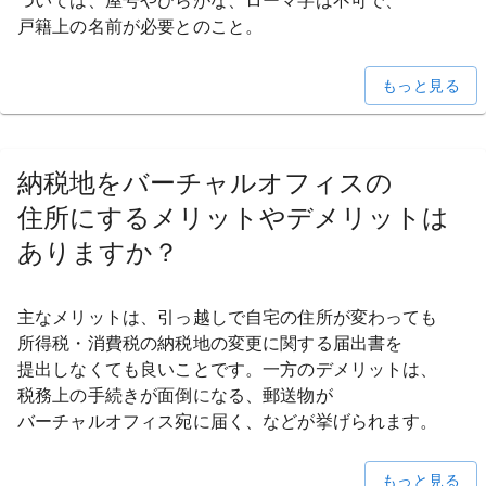
ついては、
屋号や
ひらがな、
ローマ字は
不可で、
戸籍上の
名前が
必要との
こと。
もっと見る
納税地を
バーチャルオフィスの
住所に
する
メリットや
デメリットは
ありますか？
主な
メリットは、
引っ越しで
自宅の
住所が
変わっても
所得税・消費税の
納税地の
変更に
関する
届出書を
提出しなくても
良い
ことです。
一方の
デメリットは、
税務上の
手続きが
面倒に
なる、
郵送物が
バーチャルオフィス宛に
届く、
などが
挙げられます。
もっと見る