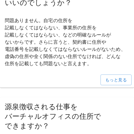
いいのでしょうか？
問題ありません。
自宅の
住所を
記載しなくてはならない、
事業所の
住所を
記載しなくてはならない、などの
明確な
ルールが
ないからです。
さらに
言うと、
契約書に
住所や
電話番号を
記載しなくてはならない
ルールが
ないため、
虚偽の
住所や
全く
関係の
ない
住所でなければ、
どんな
住所を
記載しても
問題ないと
言えます。
もっと見る
源泉徴収される
仕事を
バーチャルオフィスの
住所で
できますか？