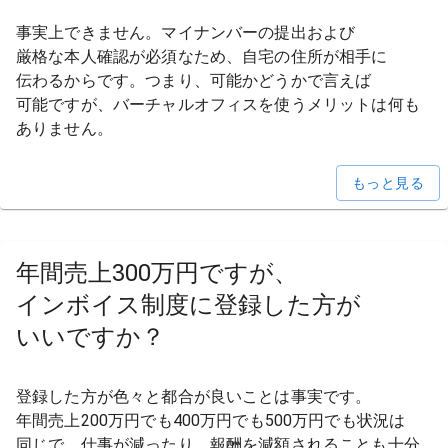
事実上できません。
マイナンバーの
提出および
厳格な本人確認が
必須な
ため、
自宅の
住所が
相手に
伝わるからです。
つまり、
可能か
どうかで
言えば
可能ですが、
バーチャルオフィスを
使う
メリットは
何も
ありません。
もっと見る
年間売上300万円ですが、
インボイス制度に
登録した方が
いいですか？
登録した方が
色々と
都合が
良い
ことは
事実です。
年間売上200万円でも
400万円でも
500万円でも
状況は
同じで、
仕事が
減ったり、
報酬を
減額される
ことも
十分